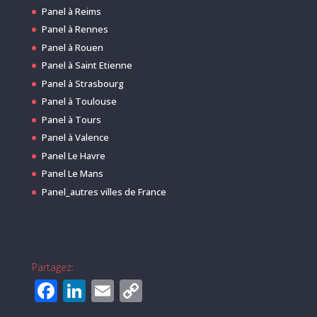
Panel à Reims
Panel à Rennes
Panel à Rouen
Panel à Saint Etienne
Panel à Strasbourg
Panel à Toulouse
Panel à Tours
Panel à Valence
Panel Le Havre
Panel Le Mans
Panel_autres villes de France
Partagez:
F
Li
E
C
a
n
m
o