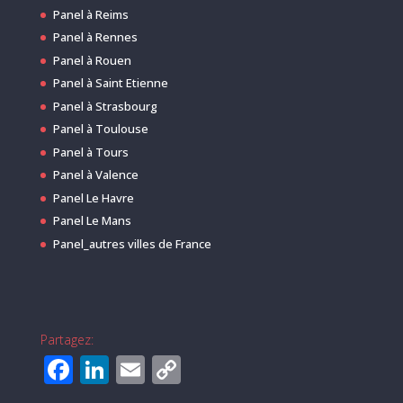
Panel à Reims
Panel à Rennes
Panel à Rouen
Panel à Saint Etienne
Panel à Strasbourg
Panel à Toulouse
Panel à Tours
Panel à Valence
Panel Le Havre
Panel Le Mans
Panel_autres villes de France
Partagez:
F
Li
E
C
a
n
m
o