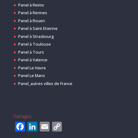
Panel à Reims
Panel à Rennes
Panel à Rouen
Panel à Saint Etienne
Panel à Strasbourg
Panel à Toulouse
Panel à Tours
Panel à Valence
Panel Le Havre
Panel Le Mans
Panel_autres villes de France
Partagez:
F
Li
E
C
a
n
m
o